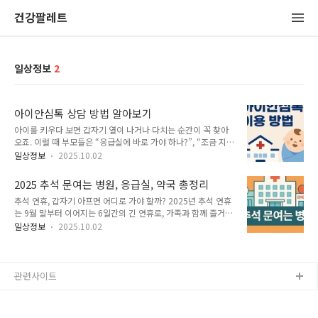
건강팔레트
일상정보
2
아이안심톡 상담 방법 알아보기
아이를 키우다 보면 갑자기 열이 나거나 다치는 순간이 꼭 찾아
오죠. 이럴 때 부모들은 “응급실에 바로 가야 하나?”, “조금 지켜
봐도 되나?” 하는 고민을 하게 됩니다. 이런 상황에서 아이안심
일상정보
2025.10.02
톡을 활용하면 훨씬 마음이 편해져요. 아이안심톡은 소아 전문
의료진이 온라인으로 상담을 제공하는 플랫폼으로, 언제 어디서
2025 추석 문여는 병원, 응급실, 약국 총정리
든 도움을 받을 수 있도록 마련된 서비스입니다. 아이안심톡의
추석 연휴, 갑자기 아프면 어디로 가야 할까? 2025년 추석 연휴
특징과 상담 방법, 실제 이용법을 구체적으로 살펴볼게요. 아이
는 9월 말부터 이어지는 6일간의 긴 연휴로, 가족과 함께 즐거운
안심톡 바로가기 ▶▶ 아이안심톡이 필요한 이유 아이들은 성인
시간을 보낼 수 있는 황금 같은 기회입니다. 하지만 이런 연휴에
과 달리 증상이 빠르게 변하고, 작은 질환도 금세 심각해질 수 있
일상정보
2025.10.02
는 문을 닫는 병·의원이 많아 갑작스럽게 아프거나 다쳤을 때 난
습니다. 그래서 보호자 입장에서는 ‘응급실로 달려가야 할지’ 늘
감한 상황이 생기기 쉽습니다. 특히 어른들은 연휴 중 음식 과식,
혼란스럽죠. 실제로 많은 부모들이 불안한 마음에 응급실을 찾지
음주, 교통사고 등으로 응급실을 찾는 경우가 많고, 아이들은 열
만, 꼭 그럴 필요가 없는 ..
감기, 장염, 사고 등으로 병원을 찾게 됩니다. 따라서 미리 추석
관련사이트
문여는 병원과 연휴 진료 응급실, 그리고 추석 문여는 약국 정보
를 확인해 두는 것이 필요합니다. 추석 문여는 병원 찾기 (응급의
료포털 E-gen 활용)가장 기본적이면서도 확실한 방법은 응급의