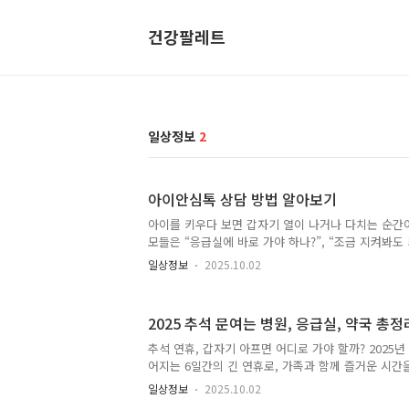
건강팔레트
일상정보
2
아이안심톡 상담 방법 알아보기
아이를 키우다 보면 갑자기 열이 나거나 다치는 순간이
모들은 “응급실에 바로 가야 하나?”, “조금 지켜봐도
됩니다. 이런 상황에서 아이안심톡을 활용하면 훨씬 
일상정보
2025.10.02
톡은 소아 전문 의료진이 온라인으로 상담을 제공하는
든 도움을 받을 수 있도록 마련된 서비스입니다. 아
법, 실제 이용법을 구체적으로 살펴볼게요. 아이안심
2025 추석 문여는 병원, 응급실, 약국 총정
톡이 필요한 이유 아이들은 성인과 달리 증상이 빠르게
세 심각해질 수 있습니다. 그래서 보호자 입장에서는 
추석 연휴, 갑자기 아프면 어디로 가야 할까? 2025년
늘 혼란스럽죠. 실제로 많은 부모들이 불안한 마음에 
어지는 6일간의 긴 연휴로, 가족과 함께 즐거운 시간을
필요가 없는 ..
기회입니다. 하지만 이런 연휴에는 문을 닫는 병·의
일상정보
2025.10.02
나 다쳤을 때 난감한 상황이 생기기 쉽습니다. 특히 