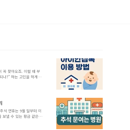
 꼭 찾아오죠. 이럴 때 부
 되나?” 하는 고민을 하게
마음이 편해져요. 아이안심
 플랫폼으로, 언제 어디서
이안심톡의 특징과 상담 방
톡 바로가기 ▶▶ 아이안심
리
 변하고, 작은 질환도 금
‘응급실로 달려가야 할지’
 추석 연휴는 9월 말부터 이
응급실을 찾지만, 꼭 그럴
 보낼 수 있는 황금 같은
원이 많아 갑작스럽게 아프거
어른들은 연휴 중 음식 과