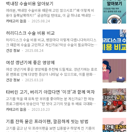
용 기준 확인하기 ▶▶ 요즘 임플란트 시술은 선택이 아닌 필수
료포털 E-gen을 활용하는 것입니다. 전국 병·의원, 응급실, 보
백내장 수술비용 알아보기
가 되어가고 있습니다. 하지만 막상 치과를 선택하려고 보면, 임
건..
여러분, 백내장 수술비용 때문에 고민 많으시죠?“왜 이렇게 비
플란트 가격이 천차만별이죠. 저렴한 광고도 많고, 반대로 고급
용이 들쭉날쭉하지?” 궁금하실 텐데요, 이 글 하나로 백내장 비
브랜드를 강조하는 곳도 많습니다. 그렇다면 어떤 기준으로 임플
용의 모든 것을 속 시원히 정리해 드릴게요. 병원별 수술비용 바
란트 가격을 비교해야 할까요?이번 글에서는 겉으로 보이는 가
카테고리 없음
2025.08.24
로 알아보기 ▶▶ 백내장 수술비용에 대한 핵심 정보를 놓치지
격보다 더 중요한 것들, 그리고 2025년 기준 실질적인 가격과
말고 읽어보세요.백내장 수술비용 알아보기백내장 수술비용을
지원 제도까지 모두 정리해 드릴게요. 1️⃣ 임플란트 가격 한눈에
허리디스크 수술 비용 비교
제대로 이해하기 위해서는 먼저 백내장이 무엇인지, 어떤 수술
보기 – 평균 비용은 얼마일..
허리디스크 수술 비용 비교, 병원마다 이렇게 다릅니다허리디스
방법이 있는지부터 알 필요가 있어요. 백내장이란 눈 안 수정체
크 때문에 수술을 고민하고 계신가요?막상 수술이 필요하다는
가 혼탁해져서 시야가 흐려지는 질환이에요. 나이가 들면서 흔히
말을 들으면 제일 먼저 떠오르는 게 ‘비용’이죠. “허리디스크 수
나타나고, 증상이 진행되면 수술을 통해 인공 수정체를 넣는 방
건강 정보
2025.08.24
술비용이 얼마나 들지?”, “입원은 얼마나 해야 할까?”, “혹시 수
식이 일반적이죠. 백내장 수술비용은 크게 건강보험 적용 여부,
술하고 나서 더 아파지는 건 아닐까?” 걱정이 많을 수밖에 없어
렌즈 종류, 병원 종류에 따라 달라집니다. 예컨대 단초점 인공수
여성 갱년기에 좋은 영양제
요. 하지만 최근에는 회복 부담을 줄인 허리디스크 수술 방식이
정체를 건강보험 적용받으면 양안 기준..
여성 갱년기에 좋은 영양제를 추천해 드릴게요. 갱년기에는 호르
등장하면서비용, 입원, 회복 시간까지 전보다 훨씬 효율적으로
몬 변화로 인해 다양한 증상이 나타날 수 있으므로, 이를 완화하
바뀌고 있어요.이 글에서 허리디스크 수술 종류와 평균 비용, 그
는 데 도움이 되는 영양제를 선택하는 것이 중요합니다. 질병이
리고 꼭 알아야 할 관리 방법까지 정리해드릴게요. 허리디스크,
건강 정보
2025.03.18
있으신 분들은 전문의의 상담 후에 섭취하시기 바랍니다. 내게
수술해야 할 때가 있다대부분의 허리디스크는 초기에 약물치료
맞는 영양제 추천받기 이소플라본 (Isoflavones) 온웰 대두 이
나 주사, 물리치료 등 비수술적인 방법으로 호전될 수 있어요.하
타버린 고기, 버리기 아깝다면 ‘이것’과 함께 먹자
소플라본 갱년기 영양제가격 : 49,000원온월의 갱년기 영양제
지만 아래와 같은 증상이 있다..
고기를 먹을 때 유독 탄 부위를 좋아하는 분 계신가요? 한 예능
이소플라본은 여성 건강에 도움을 주는 이소플라본 성분을 함유
프로그램에서 방송인이 “탄 맛이 고기의 맛을 두 배로 극대화합
하여, 갱년기 증상 완화와 호르몬 균형 유지에 기여합니다. 또한,
니다”라고 말했습니다. 고기를 먹을 때 유독 탄 부위를 좋아하는
국내 제조로 품질과 안전성을 보장하며, 합리적인 가격으로 제공
카테고리 없음
2023.10.23
사람들이 있다면, 조심하셔야 합니다. 탄 고기가 위험한 이유, 자
되어 경제적 부담을 줄여줍니다. 이러한 특징으로 인해 갱년기
세히 알려드릴게요 1. 탄 고기가 위험한 이유 탄 고기는 발암물
여성들에게 신뢰받는 제품입니다.구매 바로가기 대두 이소플라
기름 잔뜩 묻은 프라이팬, 깔끔하게 씻는 방법
질 발생시킵니다. 고기를 구울 때는 고기가 타거나 바싹 구워지
본 여성 갱년기 식..
고기를 굽고 난 뒤 프라이팬을 보면 십중팔구 하얗게 낀 기름이
지 않도록 주의해야 합니다. 센 불에 고기를 굽다 보면 유해물질