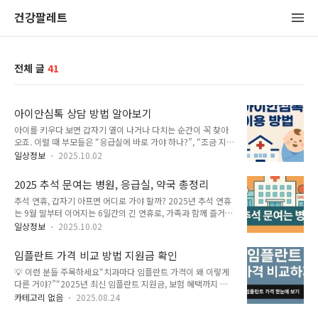
건강팔레트
전체 글
41
아이안심톡 상담 방법 알아보기
아이를 키우다 보면 갑자기 열이 나거나 다치는 순간이 꼭 찾아
오죠. 이럴 때 부모들은 “응급실에 바로 가야 하나?”, “조금 지켜
봐도 되나?” 하는 고민을 하게 됩니다. 이런 상황에서 아이안심
일상정보
2025.10.02
톡을 활용하면 훨씬 마음이 편해져요. 아이안심톡은 소아 전문
의료진이 온라인으로 상담을 제공하는 플랫폼으로, 언제 어디서
2025 추석 문여는 병원, 응급실, 약국 총정리
든 도움을 받을 수 있도록 마련된 서비스입니다. 아이안심톡의
추석 연휴, 갑자기 아프면 어디로 가야 할까? 2025년 추석 연휴
특징과 상담 방법, 실제 이용법을 구체적으로 살펴볼게요. 아이
는 9월 말부터 이어지는 6일간의 긴 연휴로, 가족과 함께 즐거운
안심톡 바로가기 ▶▶ 아이안심톡이 필요한 이유 아이들은 성인
시간을 보낼 수 있는 황금 같은 기회입니다. 하지만 이런 연휴에
과 달리 증상이 빠르게 변하고, 작은 질환도 금세 심각해질 수 있
일상정보
2025.10.02
는 문을 닫는 병·의원이 많아 갑작스럽게 아프거나 다쳤을 때 난
습니다. 그래서 보호자 입장에서는 ‘응급실로 달려가야 할지’ 늘
감한 상황이 생기기 쉽습니다. 특히 어른들은 연휴 중 음식 과식,
혼란스럽죠. 실제로 많은 부모들이 불안한 마음에 응급실을 찾지
임플란트 가격 비교 방법 지원금 확인
음주, 교통사고 등으로 응급실을 찾는 경우가 많고, 아이들은 열
만, 꼭 그럴 필요가 없는 ..
💡 이런 분들 주목하세요“치과마다 임플란트 가격이 왜 이렇게
감기, 장염, 사고 등으로 병원을 찾게 됩니다. 따라서 미리 추석
다른 거야?”“2025년 최신 임플란트 지원금, 보험 혜택까지 알
문여는 병원과 연휴 진료 응급실, 그리고 추석 문여는 약국 정보
고 싶다”“가격만 보지 말라던데… 진짜 봐야 할 포인트는 뭘
를 확인해 두는 것이 필요합니다. 추석 문여는 병원 찾기 (응급의
카테고리 없음
2025.08.24
까?” 전국 평균 임플란트 가격 확인하기 ▶▶ 임플란트 보험 적
료포털 E-gen 활용)가장 기본적이면서도 확실한 방법은 응급의