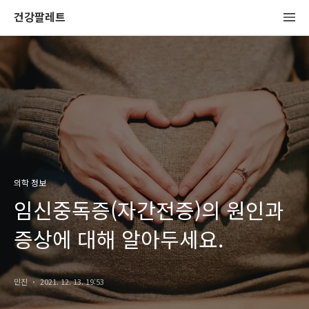
건강팔레트
의학 정보
임신중독증(자간전증)의 원인과
증상에 대해 알아두세요.
민진
2021. 12. 13. 19:53