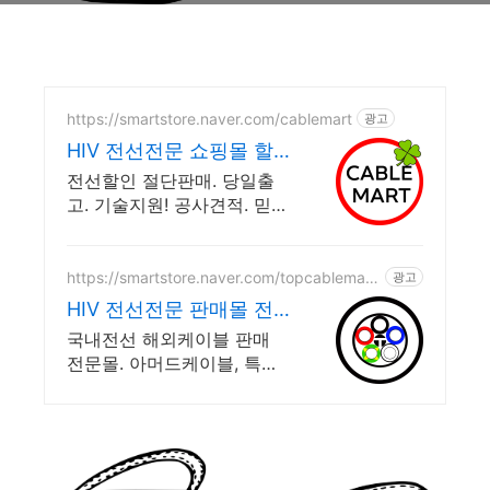
https://smartstore.naver.com/cablemart
광고
HIV 전선전문 쇼핑몰 할
인판매 절단판매 오늘출
전선할인 절단판매. 당일출
발
고. 기술지원! 공사견적. 믿을
수 있는 전선전문업체 고품
질 전선, 가격은 합리적! 믿을
수 있는 전선전문업체에서
https://smartstore.naver.com/topcablemark
광고
et
지금 바로 구매하세요
HIV 전선전문 판매몰 전
선케이블 전문업체 판매
국내전선 해외케이블 판매
몰
전문몰. 아머드케이블, 특수
케이블 생산판매 기술상담지
원 안전은 기본, 가격은 합리
적! 믿을 수 있는 전선전문업
체에서 지금 바로 구매하세
요