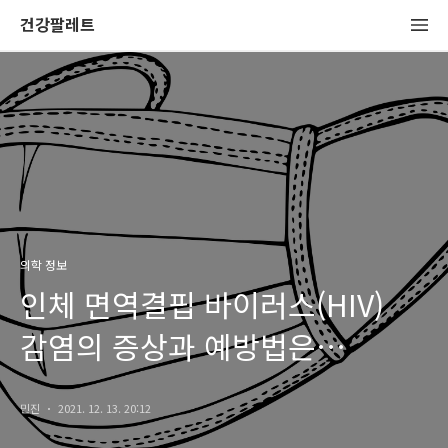
건강팔레트
의학 정보
인체 면역결핍 바이러스(HIV)
감염의 증상과 예방법은
무엇일까요?
민진
2021. 12. 13. 20:12