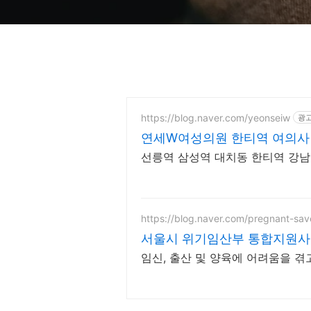
https://blog.naver.com/yeonseiw
광
연세W여성의원 한티역 여의사
선릉역 삼성역 대치동 한티역 강
https://blog.naver.com/pregnant-sav
서울시 위기임산부 통합지원
임신, 출산 및 양육에 어려움을 겪