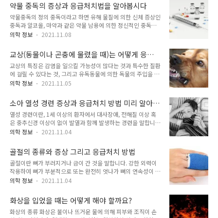
과 한랭질환의 증상과 응급처치 방법에 대해 알아보겠습니다. 정
환자 스스로 기침을 해서 이물질을 뱉어낼 수 있지만, 기도가 완
약물 중독의 증상과 응급처치법을 알아봅시다
의 온열질환이란 무더운 날씨에 무리한 외부 활동으로 발생하는
전히 막힌 경우 말을 하지 못하고, 기침..
약물중독의 정의 중독이라고 하면 유해 물질에 의한 신체 증상인
질환으로 일사병, 열사병, 열실신, 열경련, 열탈진 등으로 나뉩니
중독과 알코올, 마약과 같은 약물 남용에 의한 정신적인 중독이
다. 우리 몸은 체온을 항상 일정하게 유지하는데, 온열질환은 뇌
주로 문제되는 중독을 동시에 일컫습니다. 여기서 다룰 약물중독
의 체온조절중추가 고열로 인해서 기능을 잃게 되면서 체온 조절
의학 정보
2021.11.08
이란 고의나 실수로 치료적 약물을 과다 복용하여 약물의 치료적
이 안 되기 때문에 나타나는 질환입니다. 한랭질환이란 추위가
효과 외의 독성 부작용이 발생할 것으로 예견되는 상태를 말합니
직접 원인이 되어 인체에 피해를 입힐 수 있는 질환으로, 대표적
교상(동물이나 곤충에 물렸을 때)는 어떻게 응급
다. 학령기 이전의 소아에서는 가정 내 물질(비누, 화장품 등)에
으로 저체온증과 동상이 있습니다..
처치 해야할까?
교상의 특징은 감염을 일으킬 가능성이 많다는 것과 특수한 질환
실수로 노출되는 경우가 가장 흔합니다. 약물과용으로 인한 사고
에 걸릴 수 있다는 것, 그리고 유독동물에 의한 독물의 주입을 받
는 남성보다 여성들에게 많이 나타나고, 자살 발생률이 높은 청
을 수 있습니다. 여기서 말하는 특수한 질환이란 파상풍, 광견병,
소년기와 노년기에서 높은 빈도를 보입니다. 또한 약물의 노출
의학 정보
2021.11.05
비탈저, 창상디프테리아, 야토병 등이 있습니다. 동물이나 곤충
경로는 경구가 아닌 흡입, 점막, 피부, 혈관 주사 등 다양할 수 있
에 물렸을 때 증상 국소적인 증상으로는 물린 부분에 열감, 국소
습니다. 약물중독 증상 마약성 진통제나 수면제를 과다복용한 경
소아 열성 경련 증상과 응급처치 방법 미리 알아
적인 통증이 나타날 수 있으며 심한 경우 농양이 발생할 수도 있
우 의식 저하나 호흡 억제..
두어요
열성 경련이란, 1세 이상의 환자에서 대사장애, 전해질 이상 혹
습니다. 전신적인 증상으로는 광견병으로, 광견병 바이러스를 가
은 중추신경 이상이 없이 발열과 함께 발생하는 경련을 말합니
지고 있는 동물에게 사람이 물려서 급성 뇌척수염 형태로 나타납
다. 뇌수막염이나 뇌염과 같은 중추신경계 감염에 의해 경련이
니다. 잠복기는 1년 이상이 되는 경우도 있고, 평균적으로는 노
의학 정보
2021.11.04
유발되었거나 평소 경련성 질환을 앓고 있는 환자에게 발생하는
출 후 1~2개월이 지나면 발병합니다. 초기에는 발열, 두통, 무기
것은 열성 경련이라고 하지는 않습니다. 열성 경련의 발열은 체
력, 식욕 저하, 구역, 구토 등이 나타나서 일반적인 다른 질환과
골절의 종류와 증상 그리고 응급처치 방법
온이 38.4도 이상일 때를 말하고, 경련 후에 확인되는 경우도 있
구분이 안 됩니다...
골절이란 뼈가 부러지거나 금이 간 것을 말합니다. 강한 외력이
습니다. 주로 6개월에서 3세 이상의 어린이에서 자주 일어나고,
작용하여 뼈가 부분적으로 또는 완전히 엇나가 뼈의 연속성이 소
7세 이후에 일어나는 경우는 드물다고 알려져 있습니다. 열성 경
실된 상태를 말합니다. 흔히 "뼈가 부러졌다."라고 말하는 것이
련의 원인 열성 경련의 정확한 원인은 밝혀지지 않았습니다. 원
의학 정보
2021.11.04
바로 골절입니다. 골절은 정형외과학에서 가장 흔히 보이는 질환
인은 아직 명확하게 밝혀지지 않았지만 고열로 인한 뇌의 산소
이며, 제대로 발견하고 치료하면 환자에게 큰 불편을 주지 않지
부족, 뇌부종, 탈수 등으로 추정하고 있습니다. 가족이 열성 경련
화상을 입었을 때는 어떻게 해야 할까요?
만, 제대로 치료 되지 않거나 골절의 종류가 좋지 않은 경우 환자
의 병력이 있으면 일반인 보다..
화상의 종류 화상은 불이나 뜨거운 물에 의해 피부와 조직이 손
에게 큰 후유증을 남길 수 있습니다. 골절의 종류 외관에 따라 폐