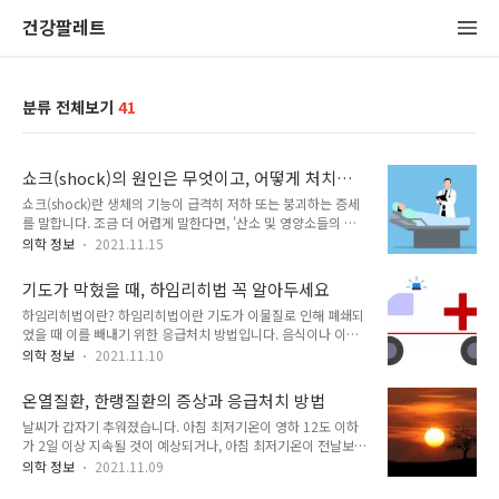
건강팔레트
분류 전체보기
41
쇼크(shock)의 원인은 무엇이고, 어떻게 처치해
야 할까요?
쇼크(shock)란 생체의 기능이 급격히 저하 또는 붕괴하는 증세
를 말합니다. 조금 더 어렵게 말한다면, '산소 및 영양소들의 결
핍 상태'입니다. 우리의 몸은 스스로 위기 상태임을 감지하여 이
의학 정보
2021.11.15
를 극복하기 위해 교감신경계를 활성화시키게 되는데 우리가 흔
히 아는 쇼크의 증상(빠른 맥, 빠른 호흡, 식은땀 등)이 이렇게 해
기도가 막혔을 때, 하임리히법 꼭 알아두세요
서 나타납니다. 쇼크는 사람들이 갑자기 정서적으로 스트레스를
하임리히법이란? 하임리히법이란 기도가 이물질로 인해 폐쇄되
받을 때 느끼는 '충격'과는 관련이 없습니다. 종류와 원인 - 저혈
었을 때 이를 빼내기 위한 응급처치 방법입니다. 음식이나 이물
량성 쇼크 : 혈액량이 적으면 매번 심박동 시 심장으로 들어가는
질로 인하여 기도가 폐쇄되어 질식할 위험이 있을 때 흉부에 강
혈액의 양이 정상보다 적어지므로 신체와 그 세포로 박출되는 혈
의학 정보
2021.11.10
함 압력을 주어 토해내게 하는 방법입니다. 식사나 장난감 놀이
액의 양 또한 줄어듭니다. 혈액 등 체액의 대량 손실로 발생합니
등 일상 생활 도중 무언가가 기도로 들어가 당장 호흡이 불가능
다. - 심장성 쇼크 : 심장에 충격 등이 가해져 심장이 제기능을 하
온열질환, 한랭질환의 증상과 응급처치 방법
하게 되면 호흡곤란으로 구급차가 오기 전에 위험해 질 수 있으
지 못해서 ..
날씨가 갑자기 추워졌습니다. 아침 최저기온이 영하 12도 이하
므로 현장에서 시도해 볼 수 있는 응급조치 중 하나입니다.
가 2일 이상 지속될 것이 예상되거나, 아침 최저기온이 전날보다
1974년 이 방법을 체계화 한 흉부외과 의사인 헨리 하임리히의
10도 이상 하강하여 3도 이하이고 평년값보다 3도 낮을 것으로
이름을 따서 하임리히법 또는 하임리히 요법 이라고 불립니다.
의학 정보
2021.11.09
예상되면 한파주의보가 발표됩니다. 날씨와 관련 있는 온열질환
성인 & 소아 하임리히법 기도가 완전히 막히지 않았을 경우에는